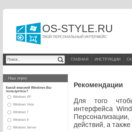
OS-STYLE.RU
ТВОЙ ПЕРСОНАЛЬНЫЙ ИНТЕРФЕЙС
ГЛАВНАЯ
ИНСТРУКЦИИ
СК
.:
Наш опрос
Рекомендации
Какой версией Windows Вы
пользуетесь?
Windows XP
Для того чтоб
Windows Vista
интерфейса Wind
Windows 7
Персонализации
Windows 8
действий, а такж
Windows Server