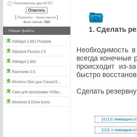
Пользователь другой ОС
[
·
]
Результаты
Архив опросов
Всего ответов:
7310
1. Сделать р
.:
Новые файлы
XWidget 1.881 Portable
Необходимость в 
Stardock Fences 2.0
всегда конечные 
XWidget 1.881
происходит из-з
Rainmeter 2.5
быстро восстанов
WinAero Skin для ClassicS...
Сделать резервну
Скин для программы ViStar...
Windows 8 Drive Icons