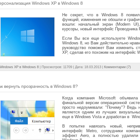
ерсонализация Windows XP в Windows 8
Не секрет, что в Windows 8 появил
функций, изменения не обошли и графи
вошли: начальный экран (Modern UI),
курсоры, новый интерфейс Проводника R
Если Вы все еще используете Windo
Windows 8, но Вам действительно нрав
руководство поможет Вам изменить с
XP, сделав его похожим на интерфейс W
Windows XP в Windows 8
| Просмотров: 11709 | Дата:
18.03.2013
|
Комментарии (7)
ак вернуть прозрачность в Windows 8?
Когда компания Microsoft объявил
финальной версии операционной систе
просто недоумевали: "Почему"? Ведь 
является одним из лучших визуальны
еще в Windows Vista и доработан в Win
В попытке навязать новый, неприв
интерфейс Metro, сотрудники компан
эффект Aero, а полностью удалили 