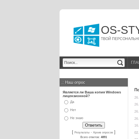
OS-ST
ТВОЙ ПЕРСОНАЛЬН
ГЛА
.:
Наш опрос
По
Является ли Ваша копия Windows
лицензионной?
26
Да
26
Нет
26
Не знаю
26
16
[
·
]
02
Результаты
Архив опросов
Всего ответов:
4891