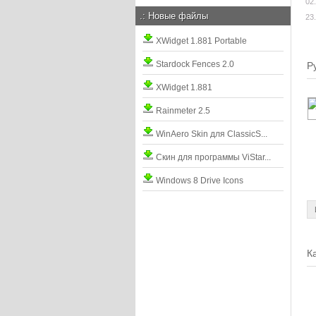
02
.:
Новые файлы
23
XWidget 1.881 Portable
Stardock Fences 2.0
Р
XWidget 1.881
Rainmeter 2.5
WinAero Skin для ClassicS...
Скин для программы ViStar...
Windows 8 Drive Icons
К