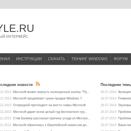
YLE.RU
ЫЙ ИНТЕРФЕЙС
ВНАЯ
ИНСТРУКЦИИ
СКАЧАТЬ
ТЮНИНГ WINDOWS
ФОРУМ
следние новости
Последние тем
.12.2013
Microsoft может вернуть полноценную кнопку "Пу...
26.07.2014
Функция
.12.2013
Microsoft продлевает сроки продаж Windows 7
26.07.2014
Плавное
.12.2013
Очередной претендент на место главы Microsoft
26.07.2014
Звуковы
.12.2013
Microsoft дарит всем целый год бесплатного гру...
25.07.2014
Проблем
.11.2013
Стив Балмер рассказал причину ухода из Microso...
25.07.2014
Проблем
.11.2013
Microsoft обратилась к Европейской комиссии дл...
25.07.2014
Ваше мн