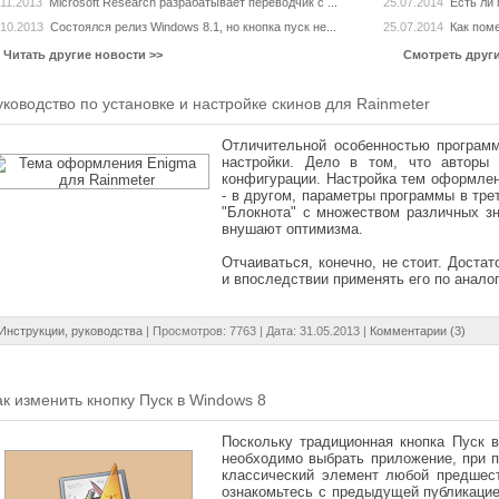
.11.2013
Microsoft Research разрабатывает переводчик с ...
25.07.2014
Есть ли 
.10.2013
Состоялся релиз Windows 8.1, но кнопка пуск не...
25.07.2014
Как поме
Читать другие новости >>
Смотреть друг
уководство по установке и настройке скинов для Rainmeter
Отличительной особенностью программ
настройки. Дело в том, что авторы 
конфигурации. Настройка тем оформлен
- в другом, параметры программы в тре
"Блокнота" с множеством различных зн
внушают оптимизма.
Отчаиваться, конечно, не стоит. Доста
и впоследствии применять его по аналог
Инструкции, руководства
| Просмотров: 7763 | Дата:
31.05.2013
|
Комментарии (3)
ак изменить кнопку Пуск в Windows 8
Поскольку традиционная кнопка Пуск в
необходимо выбрать приложение, при 
классический элемент любой предшес
ознакомьтесь с предыдущей публикацие