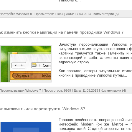
Windows 8...
Настройка Windows 8
| Просмотров: 11047 | Дата:
17.03.2013
|
Комментарии (5)
ак изменить кнопки навигации на панели проводника Windows 7
Зачастую персонализация Windows н
визуального стиля и установке нового 
картины требуется также заменить и 
включающий в себя: элементы навигац
адресную строку.
Как правило, авторы визуальных стил
кнопки в проводнике Windows путем...
Персонализация Windows 7
| Просмотров: 9969 | Дата:
11.03.2013
|
Комментарии (4)
ак выключить или перезагрузить Windows 8?
Главная особенность операционной си
интерфейс Modern (он же Metro) – 
пользователей. С одной стороны, он от