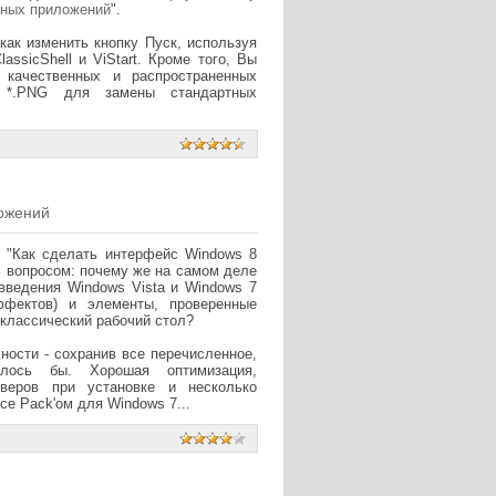
рных приложений
".
как изменить кнопку Пуск, используя
lassicShell и ViStart. Кроме того, Вы
 качественных и распространенных
*.PNG для замены стандартных
ложений
 "Как сделать интерфейс Windows 8
 вопросом: почему же на самом деле
введения Windows Vista и Windows 7
ффектов) и элементы, проверенные
 классический рабочий стол?
ности - сохранив все перечисленное,
чилось бы.
Хорошая оптимизация,
йверов при установке и несколько
ce Pack'ом для Windows 7...