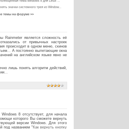
полноценная тема windows 8 для Linux ...
нять значки системного трея из Window...
ие темы на форуме >>
ы Rainmeter является сложность её
отказались от привычных настроек
ия происходит в одном меню, скинов
тьем... А постоянно вылетающие окна
ачений на английском языке явно не
точно лишь понять алгоритм действий,
ии...
 Windows 8 отсутствует, для начала
помощи которого Вы сможете вернуть
твующей версии Windows. Для этого
й под названием "
Как вернуть кнопку