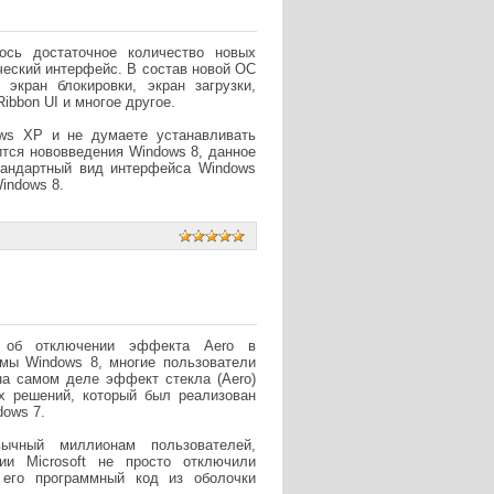
ось достаточное количество новых
ческий интерфейс. В состав новой ОС
 экран блокировки, экран загрузки,
ibbon UI и многое другое.
ws XP и не думаете устанавливать
ится нововведения Windows 8, данное
тандартный вид интерфейса Windows
indows 8.
а об отключении эффекта Aero в
мы Windows 8, многие пользователи
на самом деле эффект стекла (Aero)
х решений, который был реализован
dows 7.
ычный миллионам пользователей,
ии Microsoft не просто отключили
его программный код из оболочки