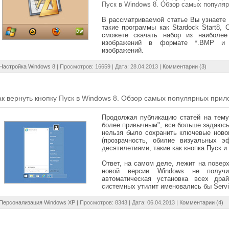
Пуск в Windows 8. Обзор самых популя
В рассматриваемой статье Вы узнаете 
такие программы как Stardock Start8, C
сможете скачать набор из наиболее
изображений в формате *.BMP и 
изображений.
Настройка Windows 8
| Просмотров: 16659 | Дата:
28.04.2013
|
Комментарии (3)
ак вернуть кнопку Пуск в Windows 8. Обзор самых популярных при
Продолжая публикацию статей на тему
более привычным", все больше задаюсь
нельзя было сохранить ключевые ново
(прозрачность, обилие визуальных э
десятилетиями, такие как кнопка Пуск и
Ответ, на самом деле, лежит на поверх
новой версии Windows не полу
автоматическая установка всех дра
системных утилит именовались бы Servi
Персонализация Windows XP
| Просмотров: 8343 | Дата:
06.04.2013
|
Комментарии (4)