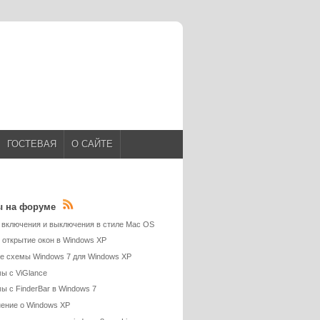
ГОСТЕВАЯ
О САЙТЕ
ы на форуме
 включения и выключения в стиле Mac OS
 открытие окон в Windows XP
е схемы Windows 7 для Windows XP
ы с ViGlance
ы с FinderBar в Windows 7
ение о Windows XP