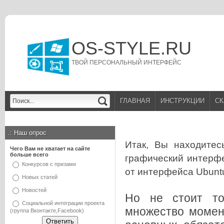
OS-STYLE.RU
ТВОЙ ПЕРСОНАЛЬНЫЙ ИНТЕРФЕЙС
ГЛАВНАЯ
ИНСТРУКЦИИ
СК
.:
Наш опрос
Итак, Вы находитес
Чего Вам не хватает на сайте
больше всего
графический интерф
Конкурсов с призами
от интерфейса Ubunt
Новых статей
Новостей
Но не стоит то
Социальной интеграции проекта
множество момент
(группа Вконтакте,Facebook)