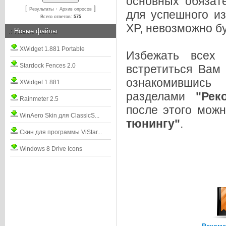
основных обязат
[
·
]
Результаты
Архив опросов
для успешного и
Всего ответов:
575
XP, невозможно б
.:
Новые файлы
XWidget 1.881 Portable
Избежать всех 
Stardock Fences 2.0
встретиться Вам
озна
XWidget 1.881
разделами
"Рек
Rainmeter 2.5
после этого мож
WinAero Skin для ClassicS...
тюнингу"
.
Скин для программы ViStar...
Windows 8 Drive Icons