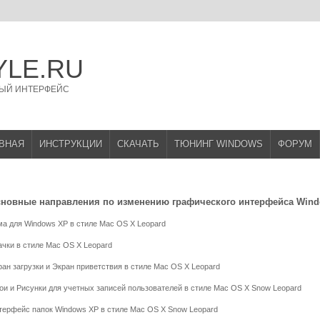
YLE.RU
ЫЙ ИНТЕРФЕЙС
ВНАЯ
ИНСТРУКЦИИ
СКАЧАТЬ
ТЮНИНГ WINDOWS
ФОРУМ
новные направления по изменению графического интерфейса Wind
ма для Windows XP в стиле Mac OS X Leopard
ачки в стиле Mac OS X Leopard
ран загрузки и Экран приветствия в стиле Mac OS X Leopard
ои и Рисунки для учетных записей пользователей в стиле Mac OS X Snow Leopard
терфейс папок Windows XP в стиле Mac OS X Snow Leopard