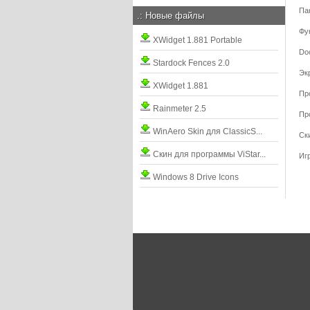
Па
.:
Новые файлы
Фу
XWidget 1.881 Portable
Do
Stardock Fences 2.0
Эк
XWidget 1.881
Пр
Rainmeter 2.5
Пр
WinAero Skin для ClassicS...
Ск
Скин для программы ViStar...
Иг
Windows 8 Drive Icons