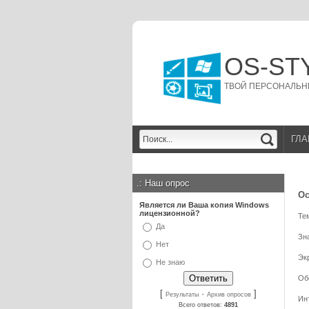
OS-ST
ТВОЙ ПЕРСОНАЛЬН
ГЛА
.:
Наш опрос
Ос
Является ли Ваша копия Windows
лицензионной?
Те
Да
Зн
Нет
Эк
Не знаю
Об
[
·
]
Результаты
Архив опросов
Ин
Всего ответов:
4891