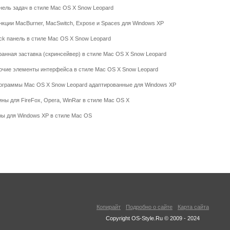
нель задач в стиле Mac OS X Snow Leopard
нкции MacBurner, MacSwitch, Expose и Spaces для Windows XP
ck панель в стиле Mac OS X Snow Leopard
ранная заставка (скринсейвер) в стиле Mac OS X Snow Leopard
очие элементы интерфейса в стиле Mac OS X Snow Leopard
ограммы Mac OS X Snow Leopard адаптированные для Windows XP
ины для FireFox, Opera, WinRar в стиле Mac OS X
ры для Windows XP в стиле Mac OS
Копирайт
Подробно о сайте
Карта сайта
Copyright OS-Style.Ru © 2009 - 2024