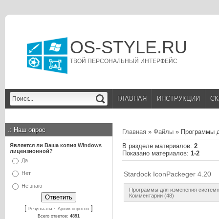
OS-STYLE.RU
ТВОЙ ПЕРСОНАЛЬНЫЙ ИНТЕРФЕЙС
ГЛАВНАЯ
ИНСТРУКЦИИ
СК
.:
Наш опрос
Главная
»
Файлы
» Программы д
Является ли Ваша копия Windows
В разделе материалов
:
2
лицензионной?
Показано материалов
:
1-2
Да
Нет
Stardock IconPackeger 4.20
Не знаю
Программы для изменения системн
Комментарии (48)
[
·
]
Результаты
Архив опросов
Всего ответов:
4891