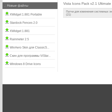
Vista Icons Pack v2.1 Ultimate
.:
Новые файлы
Патчи для изменения системных з
XWidget 1.881 Portable
(21)
Stardock Fences 2.0
XWidget 1.881
Rainmeter 2.5
WinAero Skin для ClassicS...
Скин для программы ViStar...
Windows 8 Drive Icons