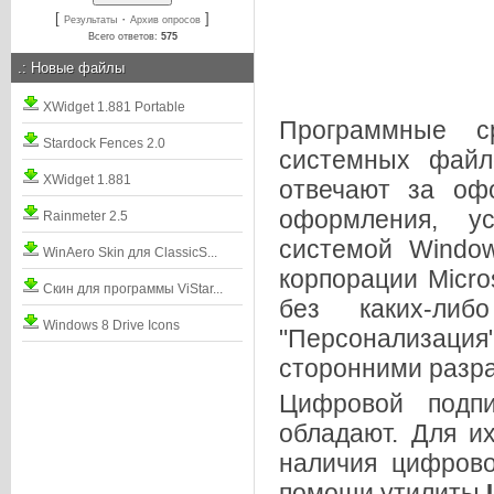
[
·
]
Результаты
Архив опросов
Всего ответов:
575
.:
Новые файлы
XWidget 1.881 Portable
Программные с
Stardock Fences 2.0
системных файл
XWidget 1.881
отвечают за оф
оформления, у
Rainmeter 2.5
системой Windo
WinAero Skin для ClassicS...
корпорации Micro
Скин для программы ViStar...
без каких-ли
Windows 8 Drive Icons
"Персонализаци
сторонними разра
Цифровой подп
обладают. Для и
наличия цифрово
помощи утилиты