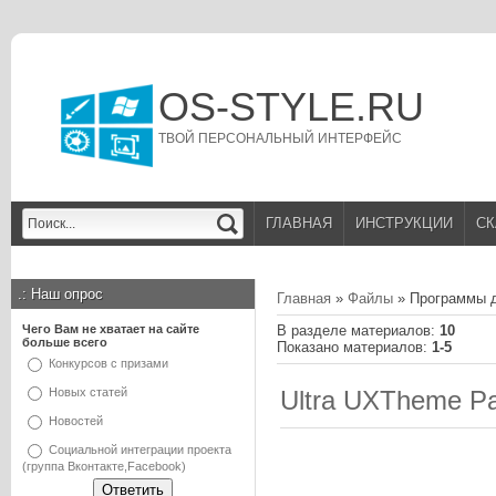
OS-STYLE.RU
ТВОЙ ПЕРСОНАЛЬНЫЙ ИНТЕРФЕЙС
ГЛАВНАЯ
ИНСТРУКЦИИ
СК
.:
Наш опрос
Главная
»
Файлы
» Программы 
Чего Вам не хватает на сайте
В разделе материалов
:
10
больше всего
Показано материалов
:
1-5
Конкурсов с призами
Новых статей
Ultra UXTheme Pa
Новостей
Социальной интеграции проекта
(группа Вконтакте,Facebook)