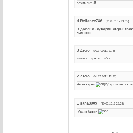
архив битый.
4
Reliance786
(01.07.2012 21:35)
Сделали бы бутскрин который пока
красивый!
3
Zetro
(01.07.2012 21:28)
можно открыть с 7Zip
2
Zetro
(01.07.2012 13:50)
Чё за херня
архив не откры
1
saha3005
(30.06.2012 20:28)
Архив битый