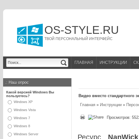
OS-STYLE.RU
ТВОЙ ПЕРСОНАЛЬНЫЙ ИНТЕРФЕЙС
ГЛАВНАЯ
ИНСТРУКЦИИ
СК
.:
Наш опрос
Какой версией Windows Вы
Видео вместо стандартного э
пользуетесь?
Windows XP
Главная
»
Инструкции
»
Персо
Windows Vista
Просмотров: 552
Windows 7
Windows 8
Windows Server
Ресурс
NanWick