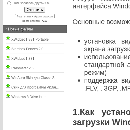
Пользователь другой ОС
интерфейса Windo
[
·
]
Результаты
Архив опросов
Основные возмож
Всего ответов:
7310
.:
Новые файлы
XWidget 1.881 Portable
установка в
экрана загруз
Stardock Fences 2.0
использов
XWidget 1.881
стандартной 
Rainmeter 2.5
режим)
WinAero Skin для ClassicS...
поддержка ви
.FLV, . 3GP, .
Скин для программы ViStar...
Windows 8 Drive Icons
1.Как уста
загрузки Win