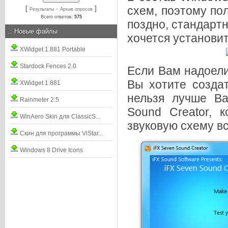
схем, поэтому по
[
·
]
Результаты
Архив опросов
Всего ответов:
575
поздно, стандартн
.:
Новые файлы
хочется установит
XWidget 1.881 Portable
Stardock Fences 2.0
Если Вам надоели
Вы хотите создат
XWidget 1.881
нельзя лучше Ва
Rainmeter 2.5
Sound Creator, 
WinAero Skin для ClassicS...
звуковую схему вс
Скин для программы ViStar...
Windows 8 Drive Icons