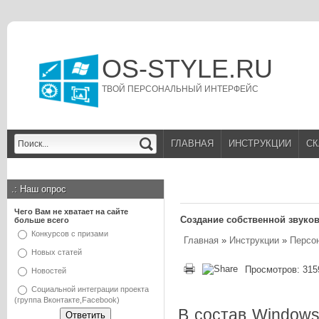
OS-STYLE.RU
ТВОЙ ПЕРСОНАЛЬНЫЙ ИНТЕРФЕЙС
ГЛАВНАЯ
ИНСТРУКЦИИ
СК
.:
Наш опрос
Чего Вам не хватает на сайте
Создание собственной звуков
больше всего
Конкурсов с призами
Главная
»
Инструкции
»
Персо
Новых статей
Просмотров: 315
Новостей
Социальной интеграции проекта
(группа Вконтакте,Facebook)
В состав Windows