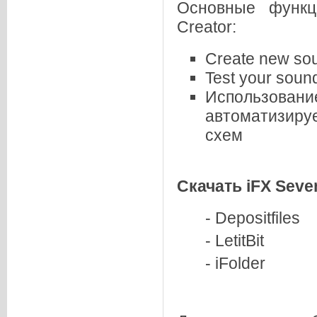
Основные функц
Creator:
Create new so
Test your sou
Использовани
автоматизиру
схем
Скачать iFX Seven
- Depositfiles
- LetitBit
- iFolder