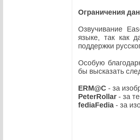
Ограничения дан
Озвучивание Eas
языке, так как 
поддержки русског
Особую благодарн
бы высказать сле
ERM@C
- за изо
PeterRollar
- за т
fediaFedia
- за из