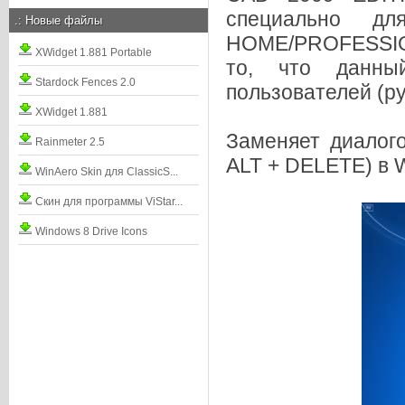
специально д
.:
Новые файлы
HOME/PROFESSION
XWidget 1.881 Portable
то, что данны
Stardock Fences 2.0
пользователей (
XWidget 1.881
Заменяет диалог
Rainmeter 2.5
ALT + DELETE) в 
WinAero Skin для ClassicS...
Скин для программы ViStar...
Windows 8 Drive Icons