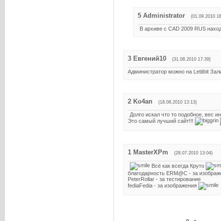
5
Administrator
(01.09.2010 18
В архиве с CAD 2009 RUS нахо
3
Евгений10
(31.08.2010 17:39)
Администратор можно на Letitbit З
2
Ko4an
(18.08.2010 13:13)
Долго искал что то подобное, вес ин
Это самый лучший сайт!!!
1
MasterXPm
(28.07.2010 13:04)
Всё как всегда Круто
благодарность ERM@C - за изображ
PeterRollar - за тестирование
fediaFedia - за изображения