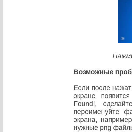
Нажми
Возможные про
Если после нажа
экране появитс
Found!, сделай
переименуйте 
экрана, например
нужные png файл