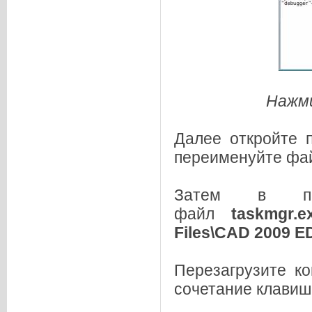
Нажми
Далее откройте 
переименуйте ф
Затем в 
файл
taskmgr.e
Files\CAD 2009 E
Перезагрузите к
сочетание клави