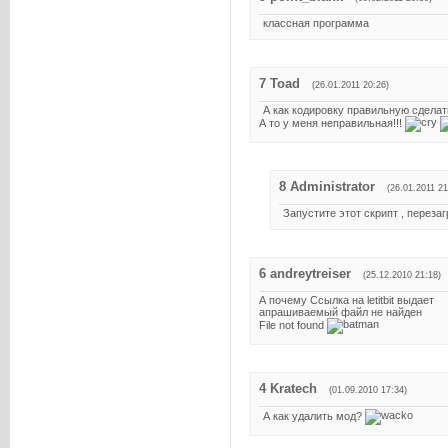
классная программа
7
Toad
(26.01.2011 20:26)
А как кодировку правильную сделат
А то у меня неправильная!!!
8
Administrator
(26.01.2011 21
Запустите этот скрипт , переза
6
andreytreiser
(25.12.2010 21:18)
А почему Ссылка на letitbit выдает
апрашиваемый файл не найден
File not found
4
Kratech
(01.09.2010 17:34)
А как удалить мод?