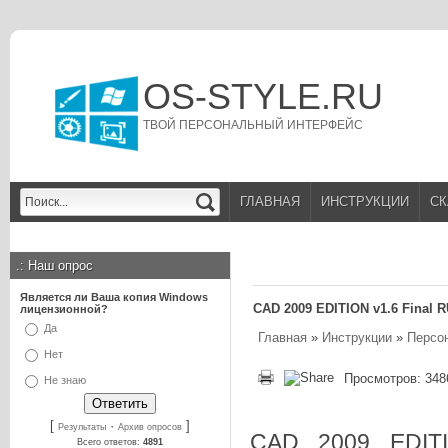
OS-STYLE.RU
ТВОЙ ПЕРСОНАЛЬНЫЙ ИНТЕРФЕЙС
ГЛАВНАЯ
ИНСТРУКЦИИ
СК
.:
Наш опрос
Является ли Ваша копия Windows
CAD 2009 EDITION v1.6 Final R
лицензионной?
Да
Главная
»
Инструкции
»
Персо
Нет
Просмотров: 348
Не знаю
[
·
]
Результаты
Архив опросов
CAD 2009 EDITI
Всего ответов:
4891