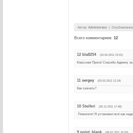
Автор
:
Administrator
| Опубликована
Всего комментариев
:
12
12
bla8254
(10.04.2012 15:01)
Классная Прога! Спасибо Админу з
11
sergey
(03.03.2012 12:24)
Как скачать?
10
Steiferi
(26.12.2011 17:46)
Помогите! Я установил всё как над
9
point_blank
(09.02.2011 20:50)