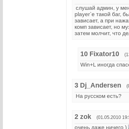
слушай админ, у мен
player`е такой баг,
зависает, а при наж
комп зависает, но му
затем молчит, что д
10
Fixator10
(1
Win+L иногда спасе
3
Dj_Andersen
(
На русском есть?
2
zok
(01.05.2010 19:
очень даже ничего )