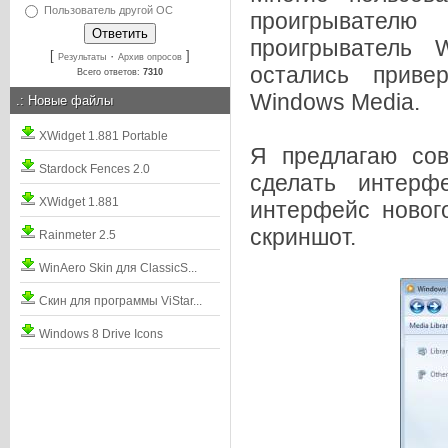
Пользователь другой ОС
проигрывателю 
проигрыватель 
[
·
]
Результаты
Архив опросов
остались приве
Всего ответов:
7310
Windows Media.
.:
Новые файлы
XWidget 1.881 Portable
Я предлагаю со
Stardock Fences 2.0
сделать интер
XWidget 1.881
интерфейс новог
скриншот.
Rainmeter 2.5
WinAero Skin для ClassicS...
Скин для программы ViStar...
Windows 8 Drive Icons