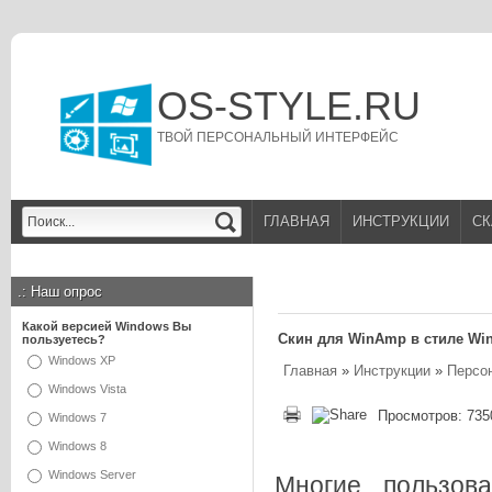
OS-STYLE.RU
ТВОЙ ПЕРСОНАЛЬНЫЙ ИНТЕРФЕЙС
ГЛАВНАЯ
ИНСТРУКЦИИ
СК
.:
Наш опрос
Какой версией Windows Вы
Скин для WinAmp в стиле Win
пользуетесь?
Windows XP
Главная
»
Инструкции
»
Персо
Windows Vista
Просмотров: 735
Windows 7
Windows 8
Windows Server
Многие пользов