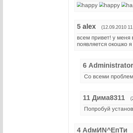
5
alex
(12.09.2010 11
всем привет! у меня 
появляется окошко я
6
Administrato
Со всеми пробле
11
Дима8311
(
Попробуй установ
4
АdмИN^ЕпТи