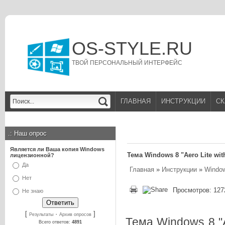
OS-STYLE.RU
ТВОЙ ПЕРСОНАЛЬНЫЙ ИНТЕРФЕЙС
ГЛАВНАЯ
ИНСТРУКЦИИ
СК
.:
Наш опрос
Является ли Ваша копия Windows
Тема Windows 8 "Aero Lite wi
лицензионной?
Да
Главная
»
Инструкции
»
Window
Нет
Просмотров: 127
Не знаю
[
·
]
Результаты
Архив опросов
Тема Windows 8 "A
Всего ответов:
4891