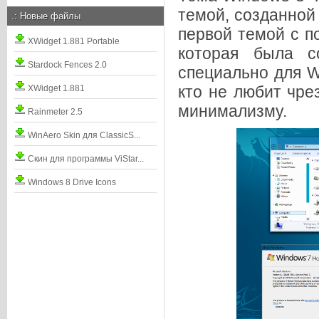
темой, созданной
.:
Новые файлы
первой темой с п
XWidget 1.881 Portable
которая была с
Stardock Fences 2.0
специально для W
кто не любит чре
XWidget 1.881
минимализму.
Rainmeter 2.5
WinAero Skin для ClassicS...
Скин для программы ViStar...
Windows 8 Drive Icons