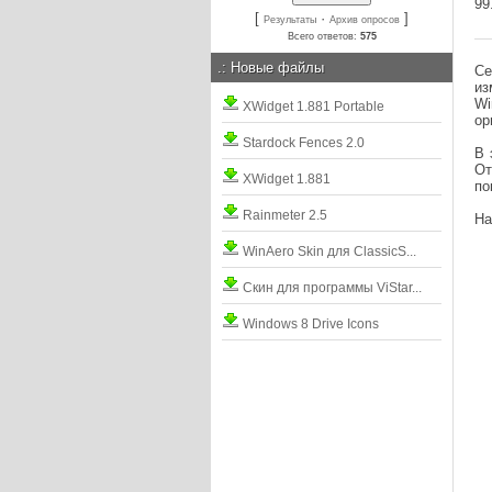
99
[
·
]
Результаты
Архив опросов
Всего ответов:
575
.:
Новые файлы
Се
из
Wi
XWidget 1.881 Portable
ор
Stardock Fences 2.0
В 
От
XWidget 1.881
по
Rainmeter 2.5
На
WinAero Skin для ClassicS...
Скин для программы ViStar...
Windows 8 Drive Icons