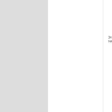
Эт
те