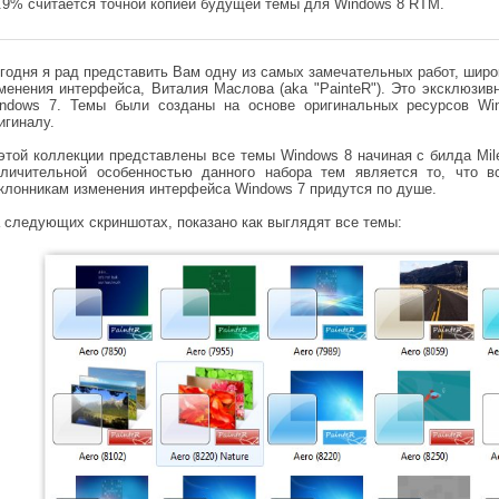
.9% считается точной копией будущей темы для Windows 8 RTM.
годня я рад представить Вам одну из самых замечательных работ, широ
менения интерфейса, Виталия Маслова (aka "PainteR"). Это эксклюзив
ndows 7. Темы были созданы на основе оригинальных ресурсов Wi
игиналу.
этой коллекции представлены все темы Windows 8 начиная с билда Mile
личительной особенностью данного набора тем является то, что в
клонникам изменения интерфейса Windows 7 придутся по душе.
 следующих скриншотах, показано как выглядят все темы: