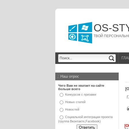
OS-ST
ТВОЙ ПЕРСОНАЛЬН
ГЛА
.:
Наш опрос
Чего Вам не хватает на сайте
[
больше всего
Конкурсов с призами
Г
Новых статей
Новостей
Социальной интеграции проекта
(группа Вконтакте,Facebook)
[
О