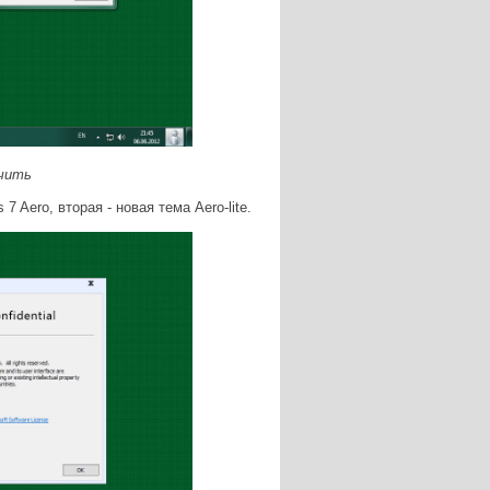
ичить
 7 Aero, в
торая - новая тема Aero-lite.