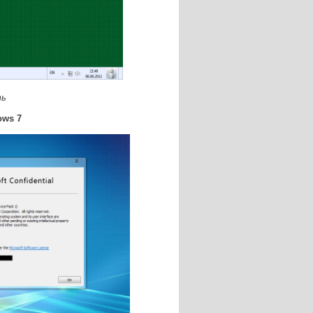
ть
ows 7