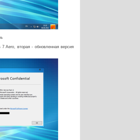
ть
 7 Aero, в
торая - обновленная версия