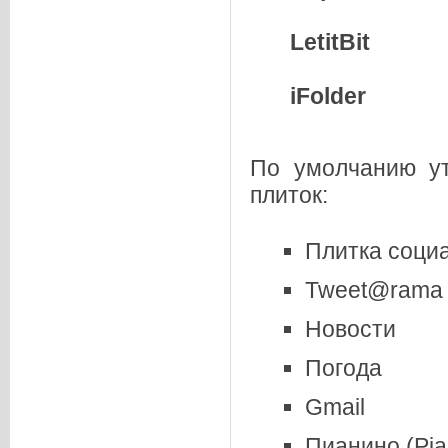
LetitBit
iFolder
По умолчанию ут
плиток:
Плитка соци
Tweet@rama д
Новости
Погода
Gmail
Пианино (Pia