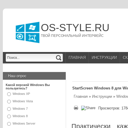
OS-STYLE.RU
ТВОЙ ПЕРСОНАЛЬНЫЙ ИНТЕРФЕЙС
ГЛАВНАЯ
ИНСТРУКЦИИ
СК
.:
Наш опрос
Какой версией Windows Вы
StartScreen Windows 8 для W
пользуетесь?
Windows XP
Главная
»
Инструкции
»
Window
Windows Vista
Просмотров: 178
Windows 7
Windows 8
Windows Server
Практически ка