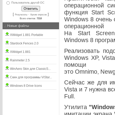
Пользователь другой ОС
операционной си
функция
Start Sc
[
·
]
Результаты
Архив опросов
Windows 8 очень 
Всего ответов:
7310
операционн
.:
Новые файлы
На Start Scree
XWidget 1.881 Portable
Windows 8 програ
Stardock Fences 2.0
Реализовать по
XWidget 1.881
Windows XP, Vist
Rainmeter 2.5
помощи
WinAero Skin для ClassicS...
это
Omnimo
,
New
Скин для программы ViStar...
Сейчас же для им
Windows 8 Drive Icons
Vista и 7 нужна в
Full.
Утилита
"Windows
имитации экрана W