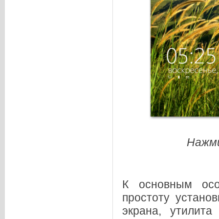
Нажми
К основным осо
простоту устано
экрана, утилит