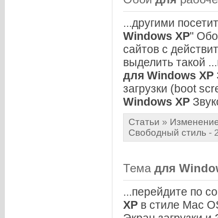
...другими посет
Windows
XP
" Обо
сайтов с действи
выделить такой .
для
Windows
XP
загрузки (boot sc
Windows
XP
Звуко
Статьи
»
Изменение
Свободный стиль
- 
Тема
для
Windo
...перейдите по 
XP
в стиле Mac OS