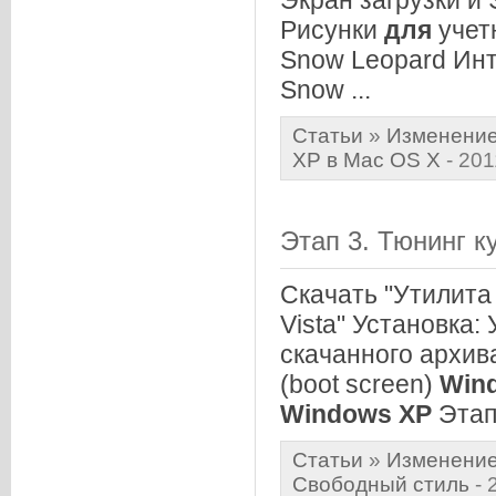
Экран загрузки и 
Рисунки
для
учет
Snow Leopard Ин
Snow ...
Статьи
»
Изменение
XP в Mac OS X
- 201
Этап 3. Тюнинг 
Скачать "Утилит
Vista" Установка:
скачанного архива
(boot screen)
Win
Windows
XP
Этап
Статьи
»
Изменение
Свободный стиль
- 