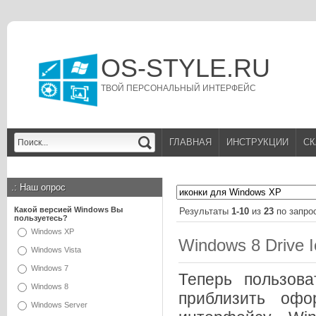
OS-STYLE.RU
ТВОЙ ПЕРСОНАЛЬНЫЙ ИНТЕРФЕЙС
ГЛАВНАЯ
ИНСТРУКЦИИ
СК
.:
Наш опрос
Какой версией Windows Вы
Результаты
1-10
из
23
по запро
пользуетесь?
Windows XP
Windows 8 Drive 
Windows Vista
Windows 7
Теперь пользов
Windows 8
приблизить офо
Windows Server