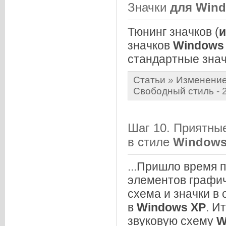
Значки
для
Win
Тюнинг значков (
и
значков
Windows
стандартные значк
Статьи
»
Изменение
Свободный стиль
- 
Шаг 10. Приятные
в стиле
Window
...Пришло время 
элементов графич
схема и значки в 
в
Windows
XP
. И
звуковую схему
W