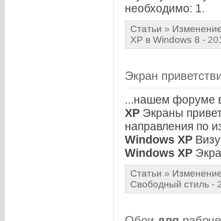
необходимо: 1.
Статьи
»
Изменение
XP в Windows 8
- 20
Экран приветстви
...нашем форуме
XP
Экраны привет
направления по 
Windows
XP
Визу
Windows
XP
Экран
Статьи
»
Изменение
Свободный стиль
- 
Обои
для
рабоче