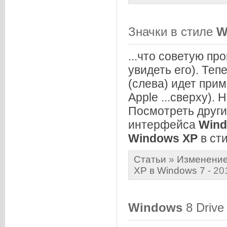
Значки в стиле
W
...что советую пр
увидеть его). Теп
(слева) идет при
Apple ...сверху).
Посмотреть други
интерфейса
Win
Windows
XP
в ст
Статьи
»
Изменение
XP в Windows 7
- 20
Windows
8 Drive