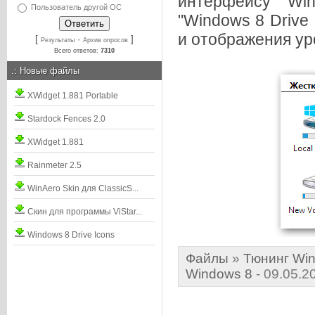
интерфейсу Win
Пользователь другой ОС
"Windows 8 Drive
и отображения ур
[
·
]
Результаты
Архив опросов
Всего ответов:
7310
.:
Новые файлы
XWidget 1.881 Portable
Stardock Fences 2.0
XWidget 1.881
Rainmeter 2.5
WinAero Skin для ClassicS...
Скин для программы ViStar...
Windows 8 Drive Icons
Файлы
»
Тюнинг Win
Windows 8
- 09.05.2