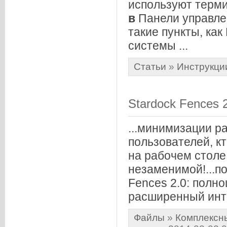
используют термин
в
Панели управл
такие пункты, как
системы ...
Статьи
»
Инструкци
Stardock Fences 
...минимизации р
пользователей, к
на рабочем столе
незаменимой!...п
Fences 2.0: полн
расширенный инт
Файлы
»
Комплексн