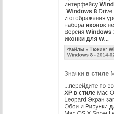
интерфейсу
Win
"
Windows
8
Drive
и отображения ур
набора
иконок
не
Версия
Windows
иконки
для
W
...
Файлы
»
Тюнинг W
Windows 8
- 2014-0
Значки
в
стиле
M
...перейдите по 
XP
в
стиле
Mac O
Leopard Экран заг
Обои и Рисунки
д
Mac OS X Snow L