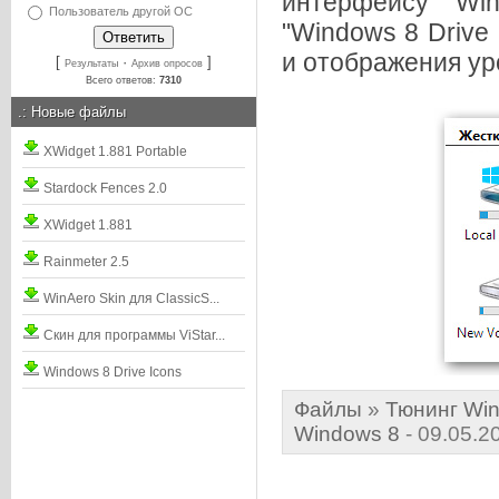
интерфейсу Win
Пользователь другой ОС
"Windows 8 Drive
и отображения ур
[
·
]
Результаты
Архив опросов
Всего ответов:
7310
.:
Новые файлы
XWidget 1.881 Portable
Stardock Fences 2.0
XWidget 1.881
Rainmeter 2.5
WinAero Skin для ClassicS...
Скин для программы ViStar...
Windows 8 Drive Icons
Файлы
»
Тюнинг Win
Windows 8
- 09.05.2