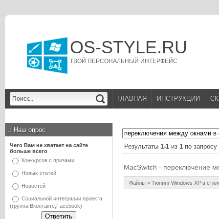
OS-STYLE.RU
ТВОЙ ПЕРСОНАЛЬНЫЙ ИНТЕРФЕЙС
ГЛАВНАЯ
ИНСТРУКЦИИ
СК
.:
Наш опрос
Чего Вам не хватает на сайте
Результаты
1-1
из
1
по запросу
больше всего
Конкурсов с призами
MacSwitch - переключение м
Новых статей
Файлы
»
Тюнинг Windows XP в стил
Новостей
Социальной интеграции проекта
(группа Вконтакте,Facebook)