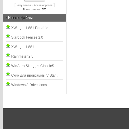
[
·
]
Результаты
Архив опросов
Всего ответов:
575
.:
Новые файлы
XWidget 1.881 Portable
Stardock Fences 2.0
XWidget 1.881
Rainmeter 2.5
WinAero Skin для ClassicS...
Скин для программы ViStar...
Windows 8 Drive Icons