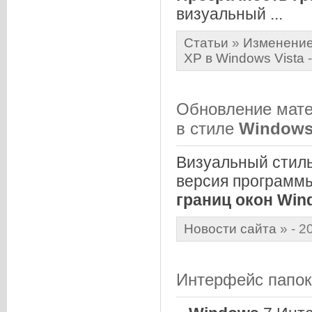
визуальный ...
Статьи
»
Изменение
XP в Windows Vista
-
Обновление мате
в стиле
Window
Визуальный стил
версия программы 
границ
окон
Win
Новости сайта
»
- 2
Интерфейс папо