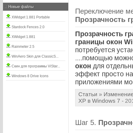
.:
Новые файлы
Переключение м
XWidget 1.881 Portable
Прозрачность
г
Stardock Fences 2.0
Прозрачность
гр
XWidget 1.881
границы
окон
Wi
Rainmeter 2.5
потребуется уста
....помощью мож
WinAero Skin для ClassicS...
окон
для отдель
Скин для программы ViStar...
эффект просто на
Windows 8 Drive Icons
приложениями мог
Статьи
»
Изменение
XP в Windows 7
- 20
Шаг 5.
Прозрачн