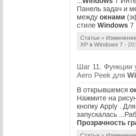
...
Windows
7 Инт
Панель задач и м
между
окнами
(э
стиле
Windows
7 .
Статьи
»
Изменение
XP в Windows 7
- 20
Шаг 11. Функции
Aero Peek для
W
В открывшемся
о
Нажмите на рисун
кнопку Apply . Дл
запускалась ...Ра
Прозрачность
гр
Статьи
»
Изменение