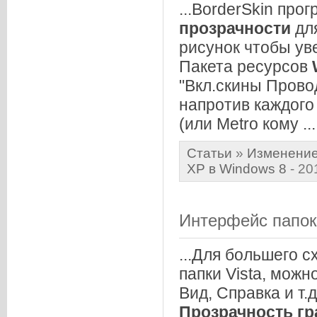
...BorderSkin про
прозрачности
дл
рисунок чтобы ув
Пакета ресурсов
"Вкл.скины Прово
напротив каждого
(или Metro кому ...
Статьи
»
Изменение
XP в Windows 8
- 20
Интерфейс папо
...Для большего 
папки Vista, мож
Вид, Справка и т.
Прозрачность
гр