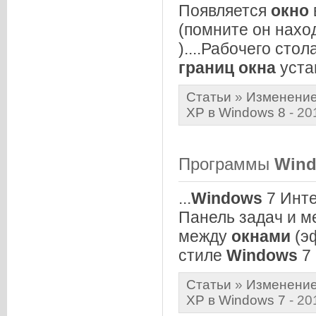
Появляется
окно
(помните он наход
)....Рабочего стол
границ
окна
уста
Статьи
»
Изменение
XP в Windows 8
- 20
Программы
Win
...
Windows
7 Инт
Панель задач и м
между
окнами
(э
стиле
Windows
7 .
Статьи
»
Изменение
XP в Windows 7
- 20