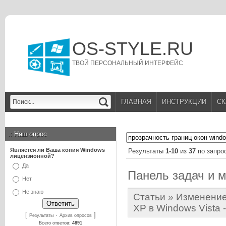
OS-STYLE.RU
ТВОЙ ПЕРСОНАЛЬНЫЙ ИНТЕРФЕЙС
ГЛАВНАЯ
ИНСТРУКЦИИ
СК
.:
Наш опрос
Является ли Ваша копия Windows
Результаты
1-10
из
37
по запро
лицензионной?
Да
Панель задач и м
Нет
Не знаю
Статьи
»
Изменение
XP в Windows Vista
-
[
·
]
Результаты
Архив опросов
Всего ответов:
4891