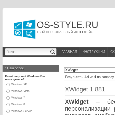
OS-STYLE.RU
ТВОЙ ПЕРСОНАЛЬНЫЙ ИНТЕРФЕЙС
ГЛАВНАЯ
ИНСТРУКЦИИ
СК
.:
Наш опрос
Какой версией Windows Вы
Результаты
1-4
из
4
по запросу
пользуетесь?
Windows XP
XWidget 1.881
Windows Vista
Windows 7
XWidget
– бесп
Windows 8
персонализации 
Windows Server