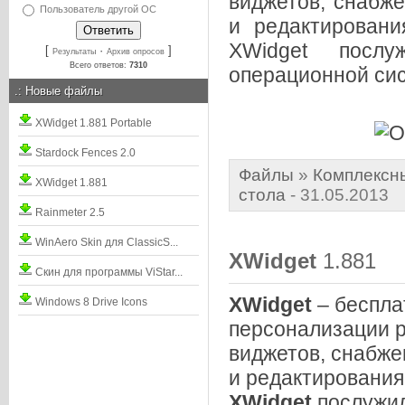
виджетов, снабж
Пользователь другой ОС
и редактировани
XWidget послу
[
·
]
Результаты
Архив опросов
Всего ответов:
7310
операционной си
.:
Новые файлы
XWidget 1.881 Portable
Stardock Fences 2.0
Файлы
»
Комплексн
XWidget 1.881
стола
- 31.05.2013
Rainmeter 2.5
WinAero Skin для ClassicS...
XWidget
1.881
Скин для программы ViStar...
XWidget
– беспла
Windows 8 Drive Icons
персонализации 
виджетов, снабже
и редактирования
XWidget
послужил