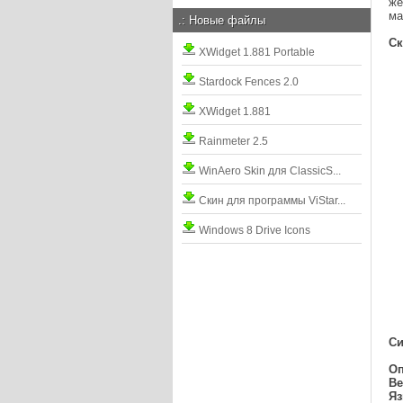
же
ма
.:
Новые файлы
С
XWidget 1.881 Portable
Stardock Fences 2.0
XWidget 1.881
Rainmeter 2.5
WinAero Skin для ClassicS...
Скин для программы ViStar...
Windows 8 Drive Icons
Си
Оп
Ве
Я