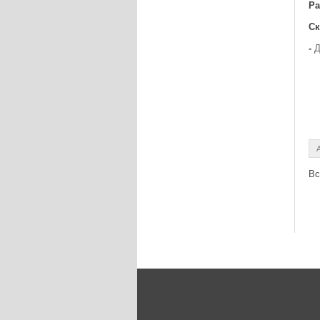
Ра
Ск
-
Д
Вс