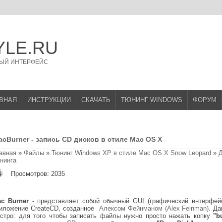
YLE.RU
ЫЙ ИНТЕРФЕЙС
ВНАЯ
ИНСТРУКЦИИ
СКАЧАТЬ
ТЮНИНГ WINDOWS
ФОРУМ
acBurner - запись CD дисков в стиле Mac OS X
авная
»
Файлы
»
Тюнинг Windows XP в стиле Mac OS X Snow Leopard
»
нинга
Просмотров: 2035
ac Burner
- представляет собой обычный GUI (графический интерфе
иложение CreateCD, созданное
Алексом Фейнманом (Alex Feinman)
. Да
стро: для того чтобы записать файлы нужно просто нажать копку
"b