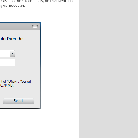
ь
OK
. После этого CD будет записан на
мультисессия.