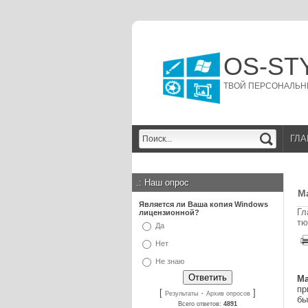
OS-ST
ТВОЙ ПЕРСОНАЛЬН
ГЛА
.:
Наш опрос
M
Является ли Ваша копия Windows
Гл
лицензионной?
тю
Да
Нет
Не знаю
M
пр
[
·
]
Результаты
Архив опросов
бы
Всего ответов:
4891