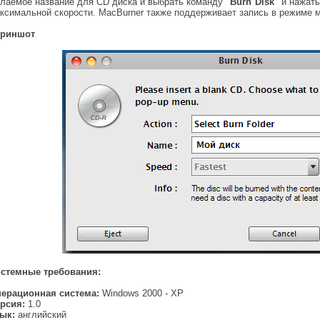
лаемое название для CD диска и выбрать команду
"Burn Disk"
и нажат
ксимальной скорости. MacBurner также поддерживает запись в режиме 
криншот
стемные требования:
ерационная система:
Windows 2000 - XP
рсия:
1.0
зык:
английский