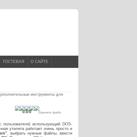
ГОСТЕВАЯ
О САЙТЕ
Дополнительные инструменты для
0.0
/
0
Оцените файл
йс пользователя) использующий DOS-
нная утилита работает очень просто и
urn"
, выбрать нужные файлы, ввести