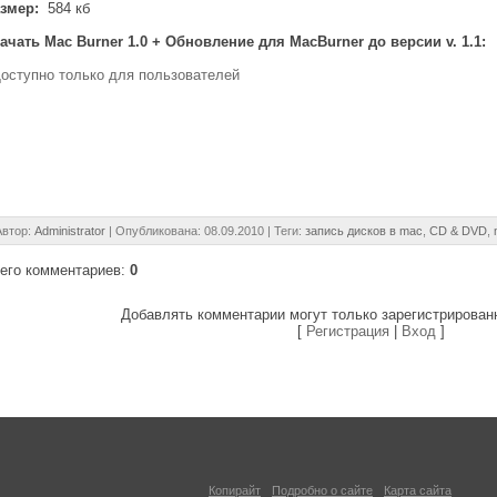
змер:
584 кб
ачать Mac Burner 1.0 + Обновление для MacBurner до версии v. 1.1:
оступно только для пользователей
Автор
:
Administrator
| Опубликована: 08.09.2010 |
Теги
:
запись дисков в mac
,
CD & DVD
,
его комментариев
:
0
Добавлять комментарии могут только зарегистрирован
[
Регистрация
|
Вход
]
Копирайт
Подробно о сайте
Карта сайта