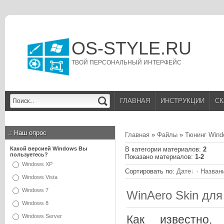
OS-STYLE.RU
ТВОЙ ПЕРСОНАЛЬНЫЙ ИНТЕРФЕЙС
ГЛАВНАЯ
ИНСТРУКЦИИ
СК
.:
Наш опрос
Главная
»
Файлы
»
Тюнинг Wind
Какой версией Windows Вы
В категории материалов
:
2
пользуетесь?
Показано материалов
:
1-2
Windows XP
Сортировать по
:
Дате
·
Назван
Windows Vista
Windows 7
WinAero Skin для 
Windows 8
Windows Server
Как известно