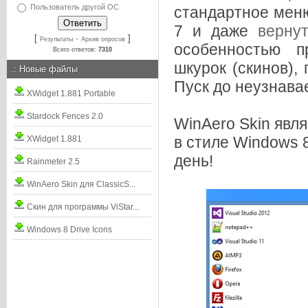
Пользователь другой ОС
стандартное меню
7 и даже
верну
[
·
]
Результаты
Архив опросов
особенностью п
Всего ответов:
7310
шкурок (скинов),
.:
Новые файлы
Пуск до неузнава
XWidget 1.881 Portable
Stardock Fences 2.0
WinAero Skin явл
в стиле Windows 
XWidget 1.881
день!
Rainmeter 2.5
WinAero Skin для ClassicS...
Скин для программы ViStar...
Windows 8 Drive Icons