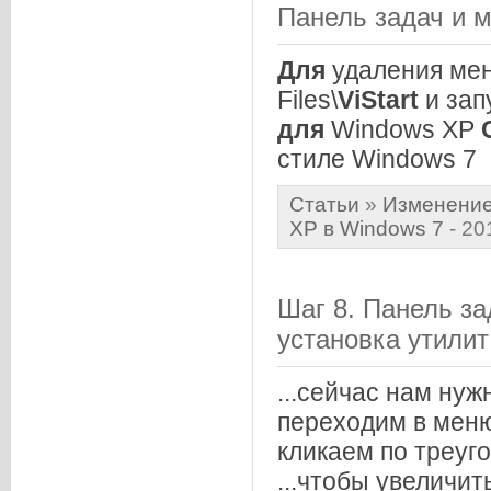
Панель задач и 
Для
удаления ме
Files\
ViStart
и зап
для
Windows XP
стиле Windows 7
Статьи
»
Изменение
XP в Windows 7
- 20
Шаг 8. Панель за
установка утилит
...сейчас нам ну
переходим в меню
кликаем по треуг
...чтобы увелич