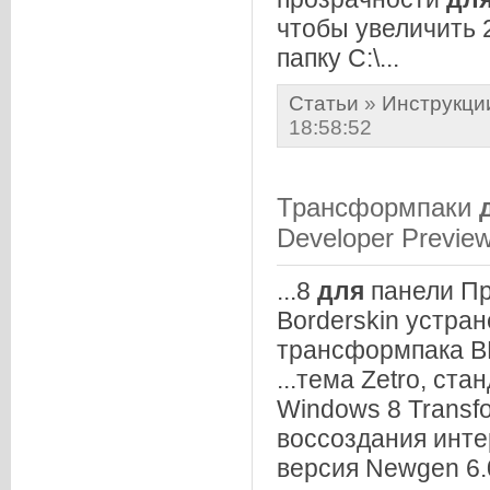
чтобы увеличить 2
папку C:\...
Статьи
»
Инструкци
18:58:52
Трансформпаки
Developer Previe
...8
для
панели П
Borderskin устра
трансформпака В
...тема Zetro, ст
Windows 8 Transf
воссоздания инте
версия Newgen 6.