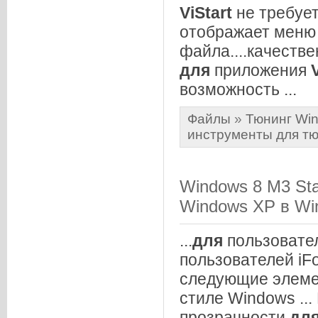
ViStart
не требует
отображает меню 
файла....качестве
для
приложения
возможность ...
Файлы
»
Тюнинг Win
инструменты для т
Windows 8 M3 Sta
Windows XP в Wi
...
для
пользовател
пользователей iFo
следующие элемен
стиле Windows ..
прозрачности
дл