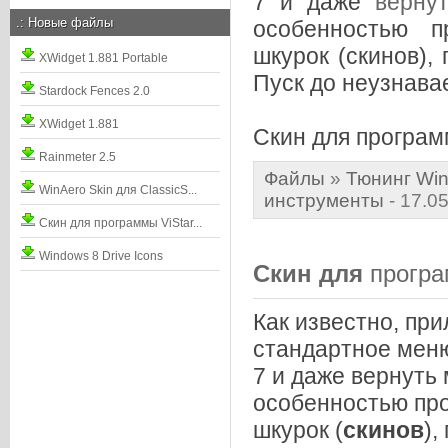
7 и даже
верну
.:
Новые файлы
особенностью п
шкурок (скинов),
XWidget 1.881 Portable
Пуск до неузнава
Stardock Fences 2.0
XWidget 1.881
Скин для програм
Rainmeter 2.5
Файлы
»
Тюнинг Win
WinAero Skin для ClassicS...
инструменты
- 17.0
Скин для программы ViStar...
Windows 8 Drive Icons
Скин
для
прогр
Как известно, пр
стандартное меню
7 и даже вернуть
особенностью пр
шкурок (
скинов
),