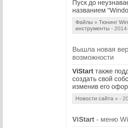
Пуск до неузнава
названием "Window
Файлы
»
Тюнинг Win
инструменты
- 2014
Вышла новая ве
возможности
ViStart
также под
создать свой со
изменив его офо
Новости сайта
»
- 2
ViStart
- меню W