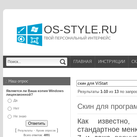
OS-STYLE.RU
ТВОЙ ПЕРСОНАЛЬНЫЙ ИНТЕРФЕЙС
ГЛАВНАЯ
ИНСТРУКЦИИ
СК
.:
Наш опрос
Является ли Ваша копия Windows
Результаты
1-10
из
13
по запро
лицензионной?
Да
Скин для програм
Нет
Не знаю
Как известно
стандартное меню
[
·
]
Результаты
Архив опросов
Всего ответов:
4891