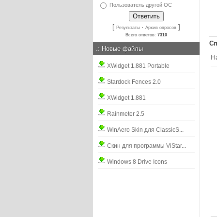
Пользователь другой ОС
[
·
]
Результаты
Архив опросов
Всего ответов:
7310
Сп
.:
Новые файлы
Н
XWidget 1.881 Portable
Stardock Fences 2.0
XWidget 1.881
Rainmeter 2.5
WinAero Skin для ClassicS...
Скин для программы ViStar...
Windows 8 Drive Icons