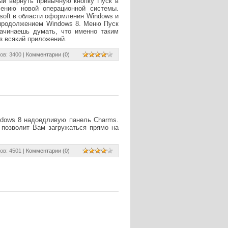
ный вернуть привычную кнопку Пуск в
ению новой операционной системы.
osoft в области оформления Windows и
 продолжением Windows 8. Меню Пуск
ачинаешь думать, что именно таким
з всякий приложений.
ов: 3400 |
Комментарии (0)
ndows 8 надоедливую панель Charms.
 позволит Вам загружаться прямо на
ов: 4501 |
Комментарии (0)