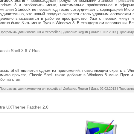
ardock Start8
- превосходный
продукт от компании Stardock, призван
indows 8 и отобразить меню, максимально приближенное к оформл
омпания Stardock не первый год тесно сотрудничает с корпорацией Micr
еудивительно, что новый продукт оказался столь удачным логическим
деально вписывается в рабочее пространство. Уже с первых минут н
олжно было быть меню Пуск в Windows 8. В стандартном исполнении. Бе
Программы для изменения интерфейса
| Добавил:
Registr
| Дата:
10.02.2013
| Просмотр
assic Shell 3.6.7 Rus
lassic Shell является одним из приложений, позволяющим скрыть в Wi
омимо прочего, Classic Shell также добавит в Windows 8 меню Пуск и
абочий стол.
Программы для изменения интерфейса
| Добавил:
Registr
| Дата:
02.02.2013
| Просмотр
ltra UXTheme Patcher 2.0