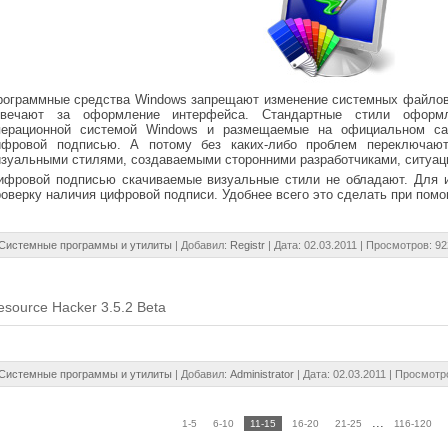
рограммные средства Windows запрещают изменение системных файлов, 
твечают за оформление интерфейса. Стандартные стили оформл
перационной системой Windows и размещаемые на официальном сайт
ифровой подписью. А потому без каких-либо проблем переключают
изуальными стилями, создаваемыми сторонними разработчиками, ситуац
ифровой подписью скачиваемые визуальные стили не обладают. Для и
роверку наличия цифровой подписи. Удобнее всего это сделать при пом
Системные программы и утилиты
| Добавил:
Registr
| Дата:
02.03.2011
| Просмотров: 92
esource Hacker 3.5.2 Beta
Системные программы и утилиты
| Добавил:
Administrator
| Дата:
02.03.2011
| Просмотро
...
1-5
6-10
11-15
16-20
21-25
116-120