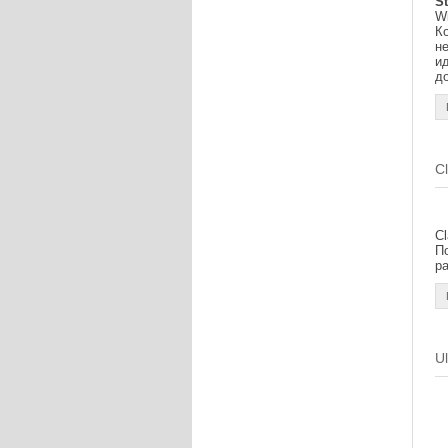
St
W
К
н
и
д
Cl
C
П
р
U