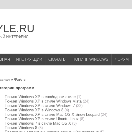
YLE.RU
ЫЙ ИНТЕРФЕЙС
ВНАЯ
ИНСТРУКЦИИ
СКАЧАТЬ
ТЮНИНГ WINDOWS
ФОРУМ
авная
»
Файлы
тегории программ
·
Тюнинг Windows XP в свободном стиле
(1)
·
Тюнинг Windows XP в стиле Windows Vista
(24)
·
Тюнинг Windows XP в стиле Windows 7
(33)
·
Тюнинг Windows XP в Windows 8
(4)
·
Тюнинг Windows XP в стиле Mac OS X Snow Leopard
(24)
·
Тюнинг Windows XP в стиле Ubuntu Linux
(8)
·
Тюнинг Windows 7 в стиле Mac OS X
(3)
·
Тюнинг Windows 8
(5)