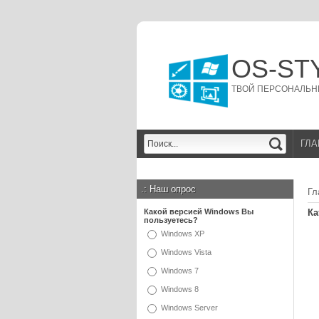
OS-ST
ТВОЙ ПЕРСОНАЛЬН
ГЛА
.:
Наш опрос
Гл
Какой версией Windows Вы
Ка
пользуетесь?
Windows XP
Windows Vista
Windows 7
Windows 8
Windows Server