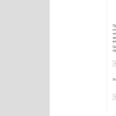
П
о
о
ц
в
Ц
п
R